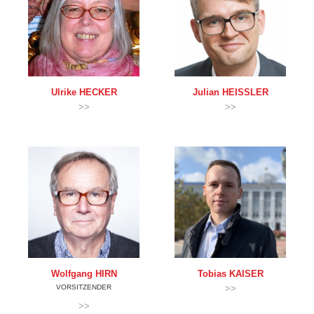
Ulrike
HECKER
Julian
HEISSLER
>>
>>
Wolfgang
HIRN
Tobias
KAISER
VORSITZENDER
>>
>>