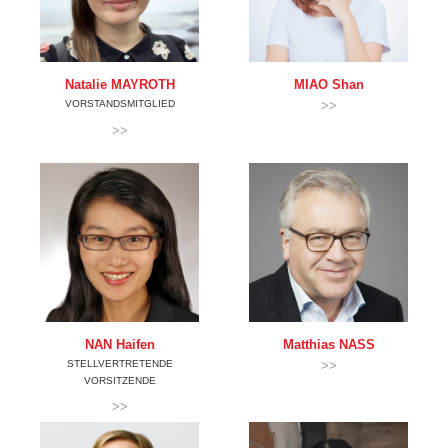
Natalie
MAYROTH
MIAO
Shan
VORSTANDSMITGLIED
>>
>>
NAN
Haifen
Matthias
NASS
STELLVERTRETENDE
>>
VORSITZENDE
>>