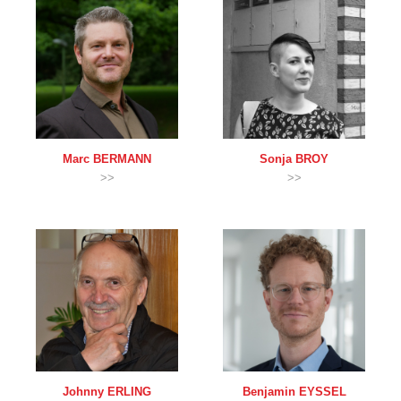
Marc
BERMANN
Sonja
BROY
>>
>>
Johnny
ERLING
Benjamin
EYSSEL