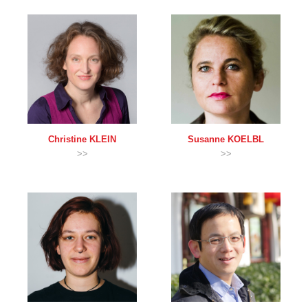
Christine
KLEIN
Susanne
KOELBL
>>
>>