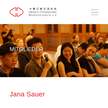
DE
中文
HOME
AUSBLICK
RÜCKBLICK
MITGLIEDER
EINBLICK
PUBLIKATIONEN
ÜBER UNS
KONTAKT
Jana Sauer
SUCHE
IMPRESSUM