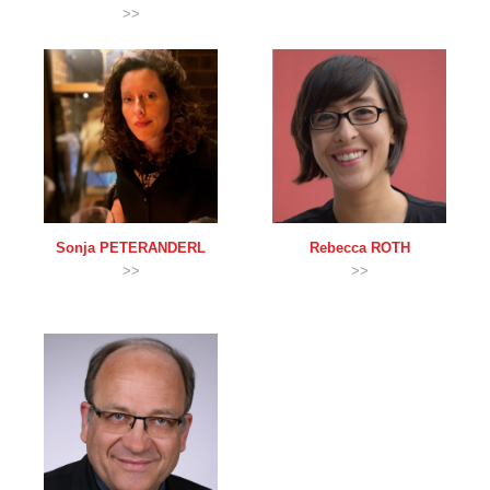
>>
Sonja
PETERANDERL
Rebecca
ROTH
>>
>>