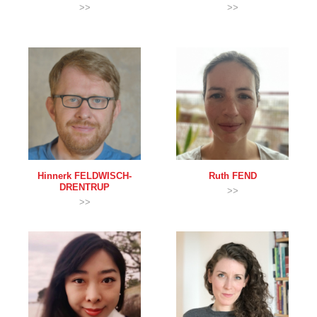
>>
>>
Hinnerk
FELDWISCH-
Ruth
FEND
DRENTRUP
>>
>>