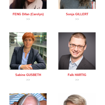
FENG
Difan (Carolyn)
Sonja
GILLERT
>>
>>
Sabine
GUSBETH
Falk
HARTIG
>>
>>