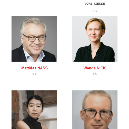
VORSITZENDE
>>
Matthias
NASS
Wanda
NICK
>>
>>