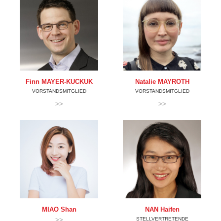
Finn
MAYER-KUCKUK
Natalie
MAYROTH
VORSTANDSMITGLIED
VORSTANDSMITGLIED
>>
>>
MIAO
Shan
NAN
Haifen
>>
STELLVERTRETENDE