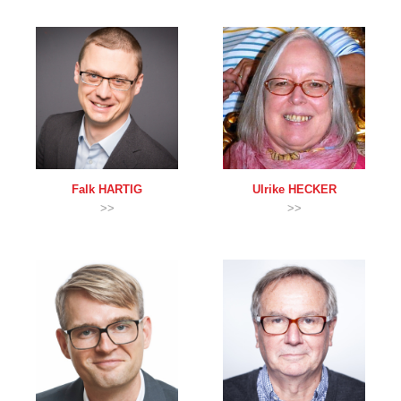
Falk
HARTIG
Ulrike
HECKER
>>
>>