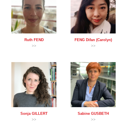
Ruth
FEND
FENG
Difan (Carolyn)
>>
>>
Sonja
GILLERT
Sabine
GUSBETH
>>
>>