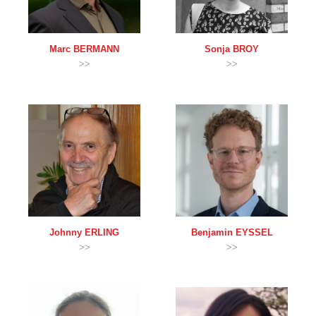
Marc
BERMANN
Sonja
BROY
>>
>>
Johnny
ERLING
Benjamin
EYSSEL
>>
>>