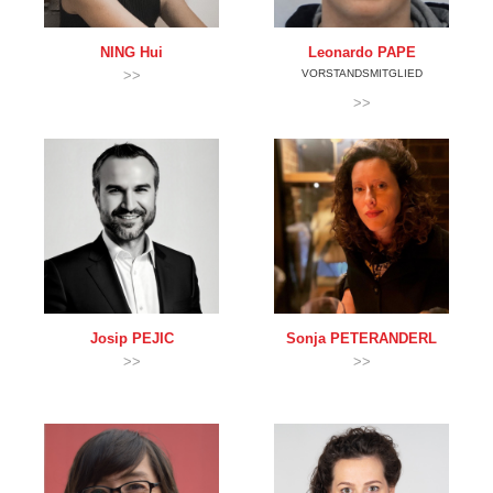
NING
Hui
Leonardo
PAPE
>>
VORSTANDSMITGLIED
>>
Josip
PEJIC
Sonja
PETERANDERL
>>
>>