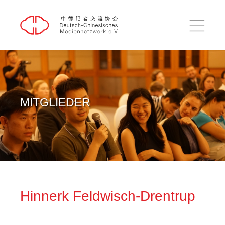
DE
中文
HOME
AUSBLICK
RÜCKBLICK
MITGLIEDER
EINBLICK
PUBLIKATIONEN
ÜBER UNS
KONTAKT
Hinnerk Feldwisch-Drentrup
SUCHE
IMPRESSUM